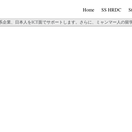
Home
SS HRDC
S
日系企業、日本人をICT面でサポートします。さらに、ミャンマー人の留
>