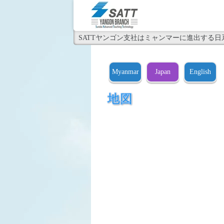
SATTヤンゴン支社はミャンマーに進出する
</
Myanmar
Japan
English
地図