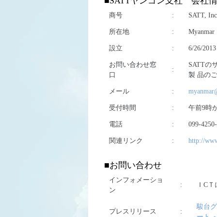
■SATTヤンゴン支社 会社
商号
:
SATT, Inc
所在地
:
Myanmar S
設立
:
6/26/2013
お問い合わせ窓
SATT
:
口
製 品の
メール
:
myanmar@s
受付時間
:
午前9時
電話
:
099-4250
関連リンク
:
http://ww
■お問い合わせ
インフォメーショ
:
ＩCＴ
ン
駿台グ
プレスリリース
:
ート 